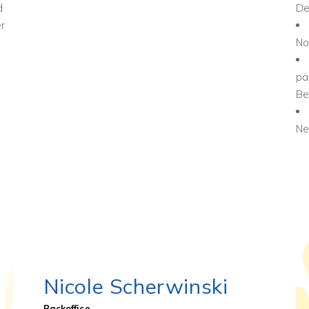
d
De
r
No
pä
Be
Ne
Nicole Scherwinski
Backoffice