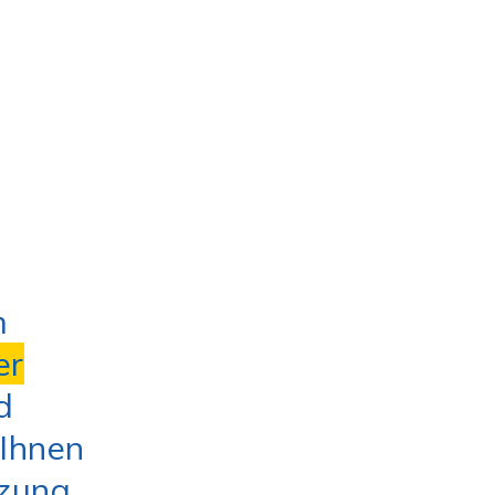
m
er
d
Ihnen
tzung