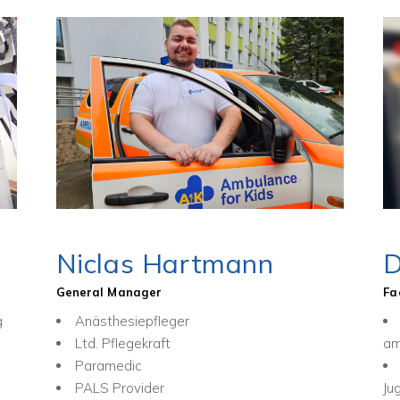
Niclas Hartmann
D
General Manager
Fa
g
Anästhesiepfleger
Ltd. Pflegekraft
am
Paramedic
PALS Provider
Ju