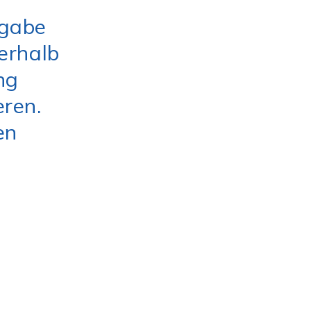
fgabe
erhalb
ng
eren.
en