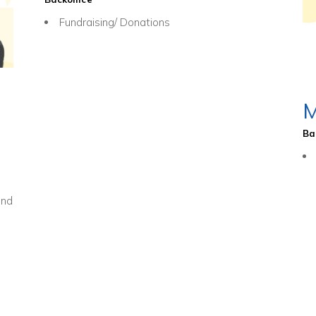
Fundraising/ Donations
M
Ba
und
,